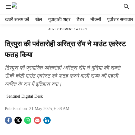
H
खबरें असम की
खेल
गुवाहाटी शहर
टेंडर
नौकरी
पूर्वोत्तर समाचार
e
ADVERTISEMENT / WIDGET
a
d
त्रिपुरा की पर्वतारोही अरित्रा रॉय ने माउंट एवरेस्ट
e
r
फतह किया
m
e
त्रिपुरा की प्रमाणित पर्वतारोही अरित्रा रॉय ने दुनिया की सबसे
n
ऊँची चोटी माउंट एवरेस्ट को फतह करने वाली राज्य की पहली
u
व्यक्ति के रूप में इतिहास रचा।
i
t
Sentinel Digital Desk
e
m
Published on :
21 May 2025, 6:38 AM
s
S
o