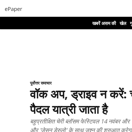
ePaper
खबरें असम की
खेल
ग
पूर्वोत्तर समाचार
वॉक अप, ड्राइव न करें: च
पैदल यात्री जाता है
बहुप्रतीक्षित चेरी ब्लॉसम फेस्टिवल 14 नवंबर और 1
और 'जेसन डेरुलो' के साथ जश्न की शुरुआत करेग