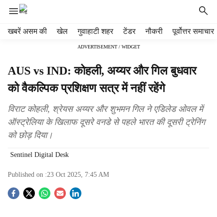
H
खबरें असम की
खेल
गुवाहाटी शहर
टेंडर
नौकरी
पूर्वोत्तर समाचार
e
ADVERTISEMENT / WIDGET
a
d
AUS vs IND: कोहली, अय्यर और गिल बुधवार
e
r
को वैकल्पिक प्रशिक्षण सत्र में नहीं रहेंगे
m
e
विराट कोहली, श्रेयस अय्यर और शुभमन गिल ने एडिलेड ओवल में
n
ऑस्ट्रेलिया के खिलाफ दूसरे वनडे से पहले भारत की दूसरी ट्रेनिंग
u
को छोड़ दिया।
i
t
Sentinel Digital Desk
e
m
Published on :
23 Oct 2025, 7:45 AM
s
S
o