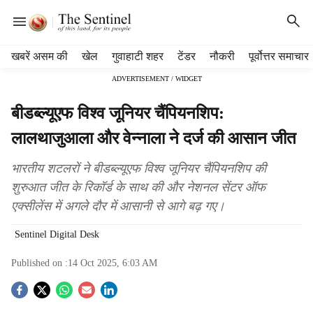
H
खबरें असम की
खेल
गुवाहाटी शहर
टेंडर
नौकरी
पूर्वोत्तर समाचार
e
ADVERTISEMENT / WIDGET
a
d
बीडब्ल्यूएफ विश्व जूनियर चैंपियनशिप:
e
r
लालथाजुआला और वेन्नाला ने दर्ज की आसान जीत
m
e
भारतीय शटलरों ने बीडब्ल्यूएफ विश्व जूनियर चैंपियनशिप की
n
शुरुआत जीत के रिकॉर्ड के साथ की और नेशनल सेंटर ऑफ
u
एक्सीलेंस में अगले दौर में आसानी से आगे बढ़ गए।
i
t
Sentinel Digital Desk
e
m
Published on :
14 Oct 2025, 6:03 AM
s
S