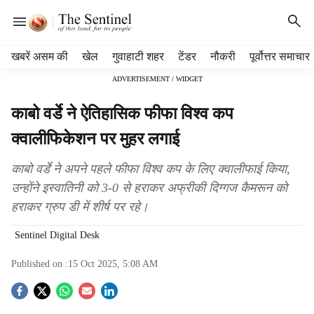
H
खबरें असम की
खेल
गुवाहाटी शहर
टेंडर
नौकरी
पूर्वोत्तर समाचार
e
ADVERTISEMENT / WIDGET
a
d
काबो वर्डे ने ऐतिहासिक फीफा विश्व कप
e
r
क्वालीफिकेशन पर मुहर लगाई
m
e
काबो वर्डे ने अपने पहले फीफा विश्व कप के लिए क्वालीफाई किया,
n
उन्होंने इस्वातिनी को 3-0 से हराकर अफ्रीकी दिग्गज कैमरून को
u
हराकर ग्रुप डी में शीर्ष पर रहे।
i
t
Sentinel Digital Desk
e
m
Published on :
15 Oct 2025, 5:08 AM
s
S