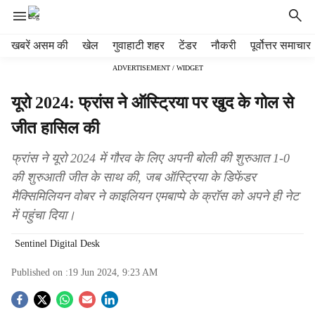
H
खबरें असम की
खेल
गुवाहाटी शहर
टेंडर
नौकरी
पूर्वोत्तर समाचार
e
ADVERTISEMENT / WIDGET
a
d
यूरो 2024: फ्रांस ने ऑस्ट्रिया पर खुद के गोल से
e
r
जीत हासिल की
m
e
फ्रांस ने यूरो 2024 में गौरव के लिए अपनी बोली की शुरुआत 1-0
n
की शुरुआती जीत के साथ की, जब ऑस्ट्रिया के डिफेंडर
u
मैक्सिमिलियन वोबर ने काइलियन एमबाप्पे के क्रॉस को अपने ही नेट
i
t
में पहुंचा दिया।
e
m
Sentinel Digital Desk
s
Published on :
19 Jun 2024, 9:23 AM
S