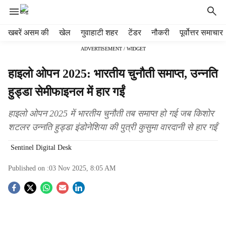
H
खबरें असम की
खेल
गुवाहाटी शहर
टेंडर
नौकरी
पूर्वोत्तर समाचार
e
ADVERTISEMENT / WIDGET
a
d
हाइलो ओपन 2025: भारतीय चुनौती समाप्त, उन्नति
e
r
हुड्डा सेमीफाइनल में हार गईं
m
e
हाइलो ओपन 2025 में भारतीय चुनौती तब समाप्त हो गई जब किशोर
n
शटलर उन्नति हुड्डा इंडोनेशिया की पुत्री कुसुमा वारदानी से हार गईं
u
i
Sentinel Digital Desk
t
e
Published on :
03 Nov 2025, 8:05 AM
m
s
S
o