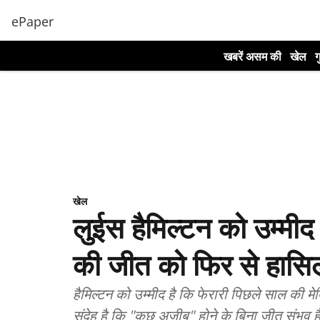
ePaper
खबरें असम की
खेल
ग
खेल
लुईस हैमिल्टन को उम्मीद है
की जीत को फिर से हास
हैमिल्टन को उम्मीद है कि फेरारी पिछले साल की म
संदेह है कि "कुछ अजीब" होने के बिना जीत संभव ह