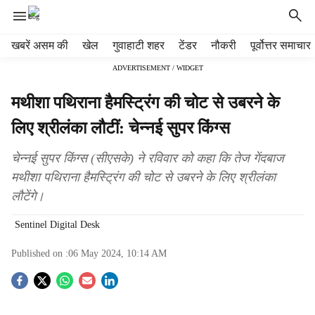
H
खबरें असम की
खेल
गुवाहाटी शहर
टेंडर
नौकरी
पूर्वोत्तर समाचार
e
ADVERTISEMENT / WIDGET
a
d
मथीशा पथिराना हैमस्ट्रिंग की चोट से उबरने के
e
r
लिए श्रीलंका लौटीं: चेन्नई सुपर किंग्स
m
e
चेन्नई सुपर किंग्स (सीएसके) ने रविवार को कहा कि तेज गेंदबाज
n
मथीशा पथिराना हैमस्ट्रिंग की चोट से उबरने के लिए श्रीलंका
u
लौटेंगे।
i
t
Sentinel Digital Desk
e
m
Published on :
06 May 2024, 10:14 AM
s
S
o