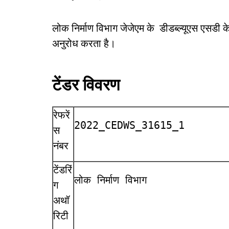
लोक निर्माण विभाग जेजेएम के डीडब्ल्यूएस एसडी 
अनुरोध करता है।
टेंडर विवरण
रेफरें
2022_CEDWS_31615_1
स
नंबर
टेंडरिं
लोक निर्माण विभाग
ग
अथॉ
रिटी