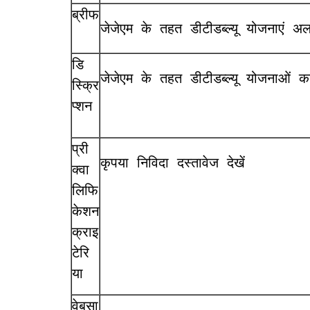
ब्रीफ
जेजेएम के तहत डीटीडब्ल्यू योजन
डि
जेजेएम के तहत डीटीडब्ल्यू योजन
स्क्रि
प्शन
प्री
कृपया निविदा दस्तावेज देखें
क्वा
लिफि
केशन
क्राइ
टेरि
या
वेबसा