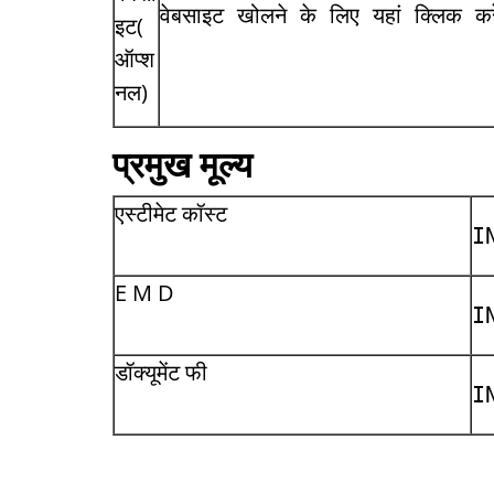
वेबसाइट खोलने के लिए यहां क्लिक करे
इट(
ऑप्श
नल)
प्रमुख मूल्य
एस्टीमेट कॉस्ट
I
E M D
I
डॉक्यूमेंट फी
I