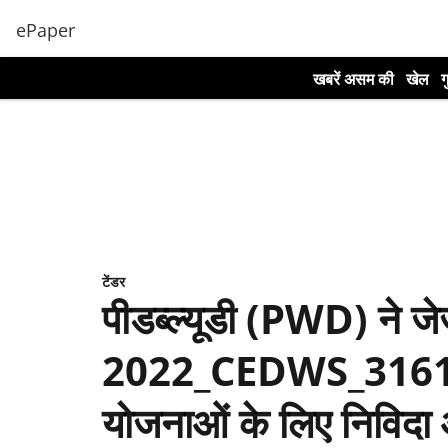
ePaper
खबरें असम की
खेल
ग
टेंडर
पीडब्ल्यूडी (PWD) ने जे
2022_CEDWS_31615_1
योजनाओं के लिए निविदा