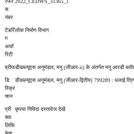
रेफरें
2022_CEDWS_31365_1
स
नंबर
टेंडरिं
लोक निर्माण विभाग
ग
अथॉ
रिटी
ब्रीफ
डीडब्ल्यूएस अनुमंडल, मनु (जीआर-ii) के अंतर्गत मनु आरडी ब्लॉक
डि
डीडब्ल्यूएस अनुमंडल, मनु (जीआर-द्वितीय) 799289 : धलाई त्रिप
स्क्रि
प्शन
प्री
कृपया निविदा दस्तावेज देखें
क्वा
लिफि
केश