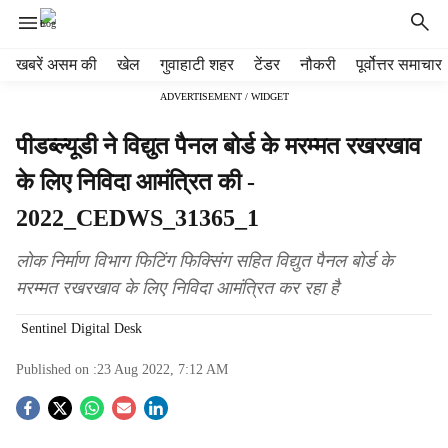
H
खबरें असम की
खेल
गुवाहाटी शहर
टेंडर
नौकरी
पूर्वोत्तर समाचार
e
ADVERTISEMENT / WIDGET
a
d
पीडब्ल्यूडी ने विद्युत पैनल बोर्ड के मरम्मत रखरखाव
e
r
के लिए निविदा आमंत्रित की -
m
2022_CEDWS_31365_1
e
n
u
लोक निर्माण विभाग फिटिंग फिक्सिंग सहित विद्युत पैनल बोर्ड के
i
मरम्मत रखरखाव के लिए निविदा आमंत्रित कर रहा है
t
e
Sentinel Digital Desk
m
s
Published on :
23 Aug 2022, 7:12 AM
S