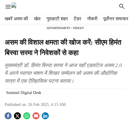
H
खबरें असम की
खेल
गुवाहाटी शहर
टेंडर
नौकरी
पूर्वोत्तर समाचार
e
ADVERTISEMENT / WIDGET
a
d
असम की विशाल क्षमता की खोज करें: सीएम हिमंत
e
r
बिस्वा सरमा ने निवेशकों से कहा
m
e
मुख्यमंत्री डॉ. हिमंत बिस्वा सरमा ने आज यहाँ एडवांटेज असम 2.0
n
में अपने स्वागत भाषण में शिखर सम्मेलन को असम की औद्योगिक
u
यात्रा में एक ऐतिहासिक घटना बताया।
i
t
Sentinel Digital Desk
e
m
Published on :
26 Feb 2025, 6:15 AM
s
S
o