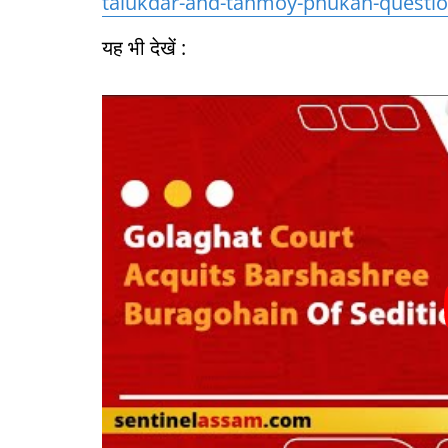
talukdar-and-tanmoy-phukan-questio
यह भी देखें :