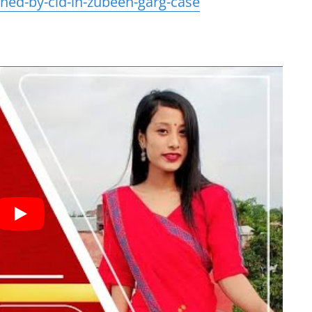
ned-by-cid-in-zubeen-garg-case