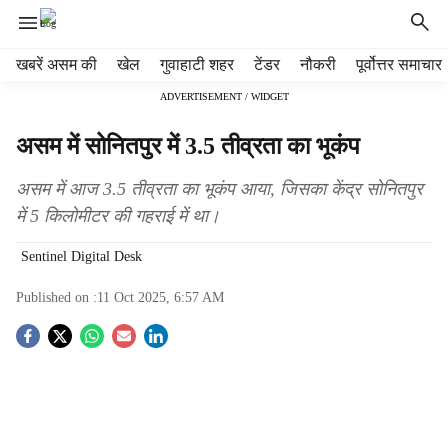
H
खबरें असम की
खेल
गुवाहाटी शहर
टेंडर
नौकरी
पूर्वोत्तर समाचार
e
ADVERTISEMENT / WIDGET
a
d
असम में सोनितपुर में 3.5 तीव्रता का भूकंप
e
r
असम में आज 3.5 तीव्रता का भूकंप आया, जिसका केंद्र सोनितपुर
m
e
में 5 किलोमीटर की गहराई में था।
n
Sentinel Digital Desk
u
i
Published on :
11 Oct 2025, 6:57 AM
t
e
S
m
s
o
c