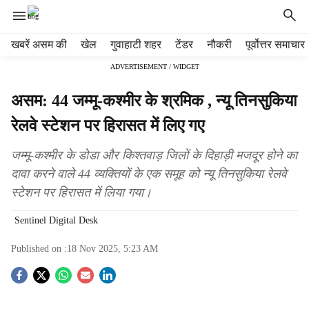
H
खबरें असम की
खेल
गुवाहाटी शहर
टेंडर
नौकरी
पूर्वोत्तर समाचार
e
ADVERTISEMENT / WIDGET
a
d
असम: 44 जम्मू-कश्मीर के श्रमिक , न्यू तिनसुकिया
e
r
रेलवे स्टेशन पर हिरासत में लिए गए
m
e
जम्मू-कश्मीर के डोडा और किश्तवाड़ जिलों के दिहाड़ी मजदूर होने का
n
दावा करने वाले 44 व्यक्तियों के एक समूह को न्यू तिनसुकिया रेलवे
u
स्टेशन पर हिरासत में लिया गया।
i
t
Sentinel Digital Desk
e
m
Published on :
18 Nov 2025, 5:23 AM
s
S
o