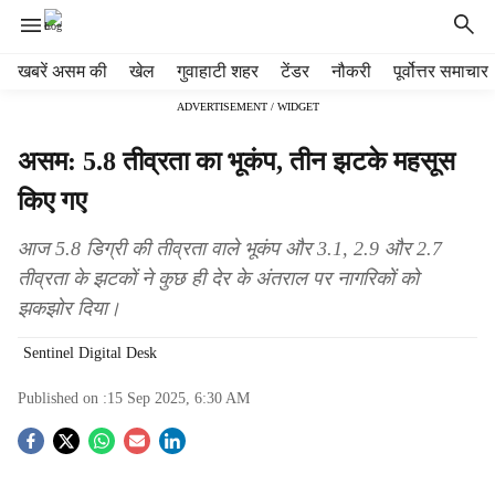
H
खबरें असम की
खेल
गुवाहाटी शहर
टेंडर
नौकरी
पूर्वोत्तर समाचार
e
ADVERTISEMENT / WIDGET
a
d
असम: 5.8 तीव्रता का भूकंप, तीन झटके महसूस
e
r
किए गए
m
e
आज 5.8 डिग्री की तीव्रता वाले भूकंप और 3.1, 2.9 और 2.7
n
तीव्रता के झटकों ने कुछ ही देर के अंतराल पर नागरिकों को
u
झकझोर दिया।
i
t
Sentinel Digital Desk
e
m
Published on :
15 Sep 2025, 6:30 AM
s
S
o