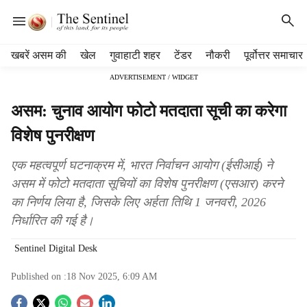
H
खबरें असम की
खेल
गुवाहाटी शहर
टेंडर
नौकरी
पूर्वोत्तर समाचार
e
ADVERTISEMENT / WIDGET
a
d
असम: चुनाव आयोग फोटो मतदाता सूची का करेगा
e
r
विशेष पुनरीक्षण
m
e
एक महत्वपूर्ण घटनाक्रम में, भारत निर्वाचन आयोग (ईसीआई) ने
n
असम में फोटो मतदाता सूचियों का विशेष पुनरीक्षण (एसआर) करने
u
का निर्णय लिया है, जिसके लिए अर्हता तिथि 1 जनवरी, 2026
i
t
निर्धारित की गई है।
e
m
Sentinel Digital Desk
s
Published on :
18 Nov 2025, 6:09 AM