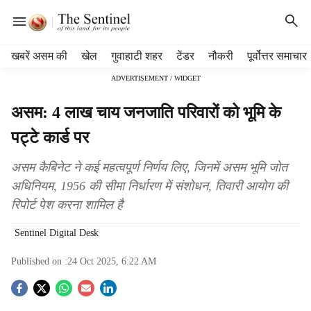
H
खबरें असम की
खेल
गुवाहाटी शहर
टेंडर
नौकरी
पूर्वोत्तर समाचार
e
ADVERTISEMENT / WIDGET
a
d
असम: 4 लाख चाय जनजाति परिवारों को भूमि के
e
r
पट्टे कार्ड पर
m
e
असम कैबिनेट ने कई महत्वपूर्ण निर्णय लिए, जिनमें असम भूमि जोत
n
अधिनियम, 1956 की सीमा निर्धारण में संशोधन, तिवारी आयोग की
u
रिपोर्ट पेश करना शामिल है
i
t
Sentinel Digital Desk
e
m
Published on :
24 Oct 2025, 6:22 AM
s
S