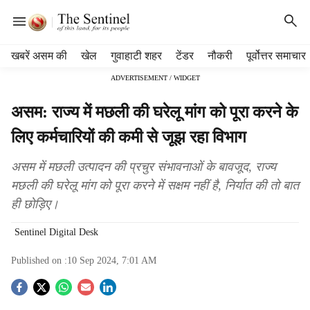
H
खबरें असम की
खेल
गुवाहाटी शहर
टेंडर
नौकरी
पूर्वोत्तर समाचार
e
ADVERTISEMENT / WIDGET
a
d
असम: राज्य में मछली की घरेलू मांग को पूरा करने के
e
r
लिए कर्मचारियों की कमी से जूझ रहा विभाग
m
e
असम में मछली उत्पादन की प्रचुर संभावनाओं के बावजूद, राज्य
n
मछली की घरेलू मांग को पूरा करने में सक्षम नहीं है, निर्यात की तो बात
u
ही छोड़िए।
i
t
Sentinel Digital Desk
e
m
Published on :
10 Sep 2024, 7:01 AM
s
S