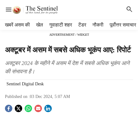
H
खबरें असम की
खेल
गुवाहाटी शहर
टेंडर
नौकरी
पूर्वोत्तर समाचार
e
ADVERTISEMENT / WIDGET
a
d
अक्टूबर में असम में सबसे अधिक भूकंप आए: रिपोर्ट
e
r
अक्टूबर 2024 के महीने में असम में देश में सबसे अधिक भूकंप आने
m
e
की संभावना है।
n
Sentinel Digital Desk
u
i
Published on :
03 Dec 2024, 5:07 AM
t
e
S
m
s
o
c