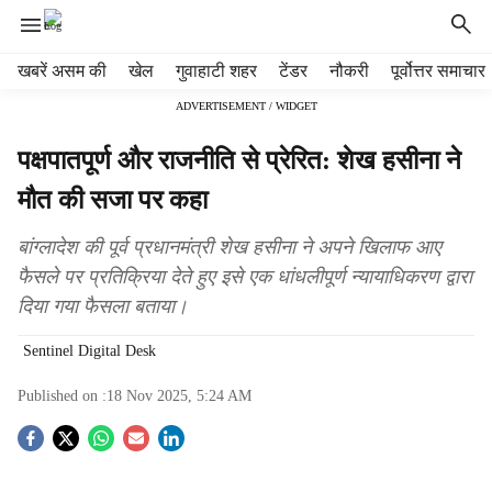
H
खबरें असम की
खेल
गुवाहाटी शहर
टेंडर
नौकरी
पूर्वोत्तर समाचार
e
ADVERTISEMENT / WIDGET
a
d
पक्षपातपूर्ण और राजनीति से प्रेरित: शेख हसीना ने
e
r
मौत की सजा पर कहा
m
e
बांग्लादेश की पूर्व प्रधानमंत्री शेख हसीना ने अपने खिलाफ आए
n
फैसले पर प्रतिक्रिया देते हुए इसे एक धांधलीपूर्ण न्यायाधिकरण द्वारा
u
दिया गया फैसला बताया।
i
t
Sentinel Digital Desk
e
m
Published on :
18 Nov 2025, 5:24 AM
s
S
o