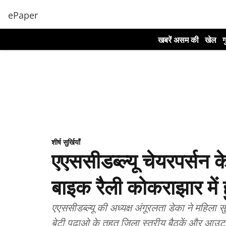
ePaper
खबरें असम की
खेल
ग
शीर्ष सुर्खियाँ
एएससीडब्ल्यू चेयरपर्सन के 
बाइक रैली कोकराझार में ह
एएससीडब्ल्यू की अध्यक्ष अंगूरलता डेका ने महिला 
बेटी पढ़ाओ के तहत जिला स्तरीय बैठकें और आउ