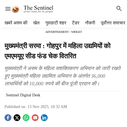
H
खबरें असम की
खेल
गुवाहाटी शहर
टेंडर
नौकरी
पूर्वोत्तर समाचार
e
ADVERTISEMENT / WIDGET
a
d
मुख्यमंत्री सरमा : गोहपुर में महिला उद्यमियों को
e
r
एमएमयूए सीड फंड चेक वितरित
m
e
मुख्यमंत्री ने असम के महिला सशक्तिकरण अभियान को जारी रखते
n
हुए मुख्यमंत्री महिला उद्यमिता अभियान के अंतर्गत 36,000
u
लाभार्थियों को 10,000 रुपये की बीज पूंजी प्रदान की।
i
t
Sentinel Digital Desk
e
m
Published on :
13 Nov 2025, 10:32 AM
s
S