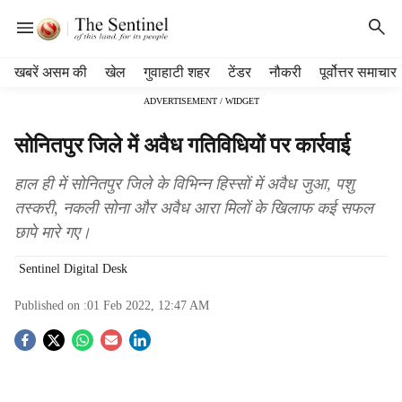
H
खबरें असम की
खेल
गुवाहाटी शहर
टेंडर
नौकरी
पूर्वोत्तर समाचार
e
ADVERTISEMENT / WIDGET
a
d
सोनितपुर जिले में अवैध गतिविधियों पर कार्रवाई
e
r
हाल ही में सोनितपुर जिले के विभिन्न हिस्सों में अवैध जुआ, पशु
m
e
तस्करी, नकली सोना और अवैध आरा मिलों के खिलाफ कई सफल
n
छापे मारे गए।
u
i
Sentinel Digital Desk
t
e
Published on :
01 Feb 2022, 12:47 AM
m
S
s
o