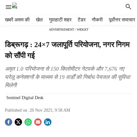
H
खबरें असम की
खेल
गुवाहाटी शहर
टेंडर
नौकरी
पूर्वोत्तर समाचार
e
ADVERTISEMENT / WIDGET
a
d
डिब्रूगढ़ : 24×7 जलापूर्ति परियोजना, नगर निगम
e
r
को सौंपी गई
m
e
अमृत ​​1.0 परियोजना से 150 किलोमीटर नेटवर्क और 7,676 नए
n
घरेलू कनेक्शनों के माध्यम से 19 वार्डों को निर्बाध पेयजल की सुविधा
u
मिलेगी
i
t
Sentinel Digital Desk
e
m
Published on :
20 Nov 2025, 9:58 AM
s
S
o