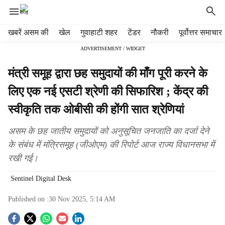
H
खबरें असम की
खेल
गुवाहाटी शहर
टेंडर
नौकरी
पूर्वोत्तर समाचार
e
ADVERTISEMENT / WIDGET
a
d
मंत्री समूह द्वारा छह समुदायों की माँग पूरी करने के
e
r
लिए एक नई एसटी श्रेणी की सिफारिश ; केंद्र की
m
स्वीकृति तक ओबीसी की होंगी सात श्रेणियां
e
n
u
असम के छह जातीय समुदायों को अनुसूचित जनजाति का दर्जा देने
i
के संबंध में मंत्रिसमूह (जीओएम) की रिपोर्ट आज राज्य विधानसभा में
t
रखी गई।
e
m
Sentinel Digital Desk
s
Published on :
30 Nov 2025, 5:14 AM
S