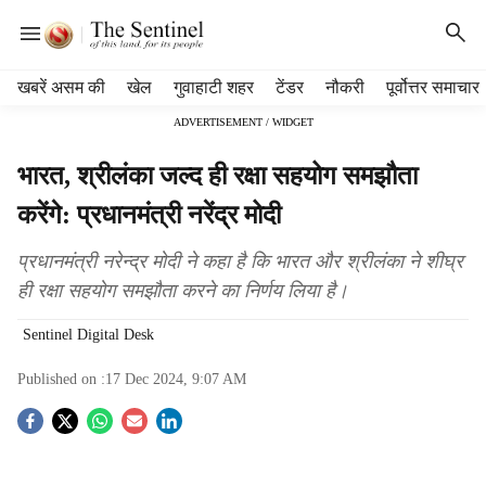
H
खबरें असम की
खेल
गुवाहाटी शहर
टेंडर
नौकरी
पूर्वोत्तर समाचार
e
ADVERTISEMENT / WIDGET
a
d
भारत, श्रीलंका जल्द ही रक्षा सहयोग समझौता
e
r
करेंगे: प्रधानमंत्री नरेंद्र मोदी
m
e
प्रधानमंत्री नरेन्द्र मोदी ने कहा है कि भारत और श्रीलंका ने शीघ्र
n
ही रक्षा सहयोग समझौता करने का निर्णय लिया है।
u
i
Sentinel Digital Desk
t
e
Published on :
17 Dec 2024, 9:07 AM
m
s
S
o