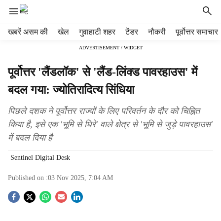
H
खबरें असम की
खेल
गुवाहाटी शहर
टेंडर
नौकरी
पूर्वोत्तर समाचार
e
ADVERTISEMENT / WIDGET
a
d
पूर्वोत्तर 'लैंडलॉक' से 'लैंड-लिंक्ड पावरहाउस' में
e
r
बदल गया: ज्योतिरादित्य सिंधिया
m
e
पिछले दशक ने पूर्वोत्तर राज्यों के लिए परिवर्तन के दौर को चिह्नित
n
किया है, इसे एक 'भूमि से घिरे' वाले क्षेत्र से 'भूमि से जुड़े पावरहाउस'
u
में बदल दिया है
i
t
Sentinel Digital Desk
e
m
Published on :
03 Nov 2025, 7:04 AM
s
S
o