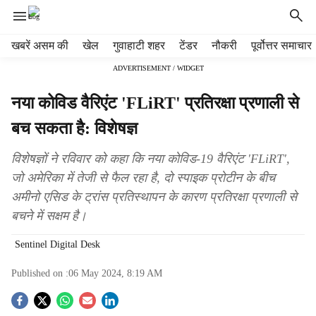
H
खबरें असम की
खेल
गुवाहाटी शहर
टेंडर
नौकरी
पूर्वोत्तर समाचार
e
ADVERTISEMENT / WIDGET
a
d
नया कोविड वैरिएंट 'FLiRT' प्रतिरक्षा प्रणाली से
e
r
बच सकता है: विशेषज्ञ
m
e
विशेषज्ञों ने रविवार को कहा कि नया कोविड-19 वैरिएंट 'FLiRT',
n
जो अमेरिका में तेजी से फैल रहा है, दो स्पाइक प्रोटीन के बीच
u
अमीनो एसिड के ट्रांस प्रतिस्थापन के कारण प्रतिरक्षा प्रणाली से
i
t
बचने में सक्षम है।
e
m
Sentinel Digital Desk
s
Published on :
06 May 2024, 8:19 AM
S