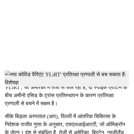
o
c
i
a
l
s
h
नई दिल्ली:
विशेषज्ञों ने रविवार को कहा कि नया कोविड-19 वेरिएंट
'FLiRT', जो अमेरिका में तेजी से फैल रहा है, दो स्पाइक प्रोटीन के
a
बीच अमीनो एसिड के ट्रांस प्रतिस्थापन के कारण प्रतिरक्षा
r
प्रणाली से बचने में सक्षम है।
e
सीके बिड़ला अस्पताल (आर), दिल्ली में आंतरिक चिकित्सा के
निदेशक राजीव गुप्ता के अनुसार, एफएलआईआरटी, जो ओमिक्रॉन
के जेएन.1 वंश से संबंधित है, तेजी से अमेरिका, ब्रिटेन, न्यूजीलैंड