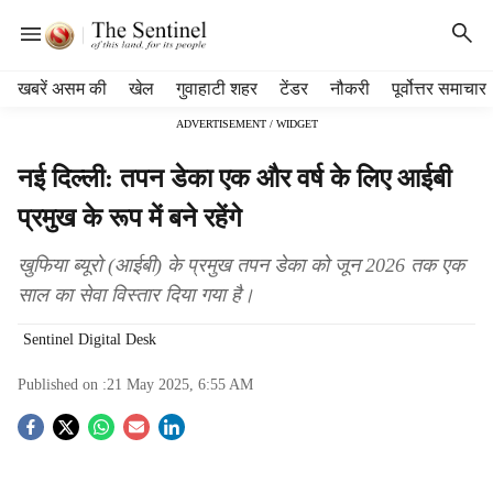
H
खबरें असम की
खेल
गुवाहाटी शहर
टेंडर
नौकरी
पूर्वोत्तर समाचार
e
ADVERTISEMENT / WIDGET
a
d
नई दिल्ली: तपन डेका एक और वर्ष के लिए आईबी
e
r
प्रमुख के रूप में बने रहेंगे
m
e
खुफिया ब्यूरो (आईबी) के प्रमुख तपन डेका को जून 2026 तक एक
n
साल का सेवा विस्तार दिया गया है।
u
i
Sentinel Digital Desk
t
e
Published on :
21 May 2025, 6:55 AM
m
s
S
o