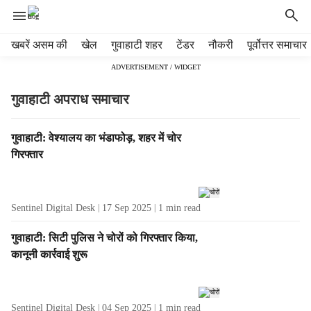
H
खबरें असम की
खेल
गुवाहाटी शहर
टेंडर
नौकरी
पूर्वोत्तर समाचार
e
ADVERTISEMENT / WIDGET
a
d
गुवाहाटी अपराध समाचार
e
r
m
T
गुवाहाटी: वेश्यालय का भंडाफोड़, शहर में चोर
e
a
गिरफ्तार
n
g
u
R
i
e
Sentinel Digital Desk
17 Sep 2025
1
min read
t
s
e
u
गुवाहाटी: सिटी पुलिस ने चोरों को गिरफ्तार किया,
m
l
कानूनी कार्रवाई शुरू
s
t
s
Sentinel Digital Desk
04 Sep 2025
1
min read