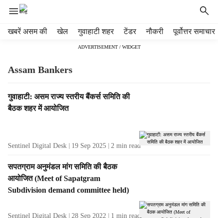
H
खबरें असम की
खेल
गुवाहाटी शहर
टेंडर
नौकरी
पूर्वोत्तर समाचार
e
ADVERTISEMENT / WIDGET
a
d
Assam Bankers
e
r
m
T
गुवाहाटी: असम राज्य स्तरीय बैंकर्स समिति की
e
a
बैठक शहर में आयोजित
n
g
u
R
i
e
Sentinel Digital Desk
19 Sep 2025
2
min read
t
s
e
u
सपतग्राम अनुमंडल मांग समिति की बैठक
m
l
आयोजित (Meet of Sapatgram
s
t
Subdivision demand committee held)
s
Sentinel Digital Desk
28 Sep 2022
1
min read