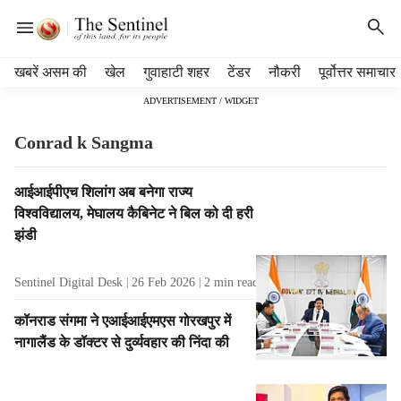
H
खबरें असम की
खेल
गुवाहाटी शहर
टेंडर
नौकरी
पूर्वोत्तर समाचार
e
ADVERTISEMENT / WIDGET
a
d
Conrad k Sangma
e
r
m
T
आईआईपीएच शिलांग अब बनेगा राज्य
e
a
विश्वविद्यालय, मेघालय कैबिनेट ने बिल को दी हरी
n
g
झंडी
u
R
i
e
Sentinel Digital Desk
26 Feb 2026
2
min read
t
s
e
u
कॉनराड संगमा ने एआईआईएमएस गोरखपुर में
m
l
नागालैंड के डॉक्टर से दुर्व्यवहार की निंदा की
s
t
s