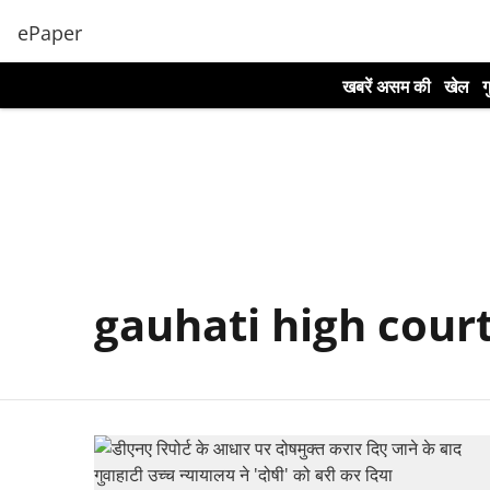
ePaper
खबरें असम की
खेल
ग
gauhati high cour