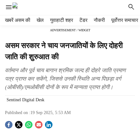
H
खबरें असम की
खेल
गुवाहाटी शहर
टेंडर
नौकरी
पूर्वोत्तर समाचार
e
ADVERTISEMENT / WIDGET
a
d
असम सरकार ने चाय जनजातियों के लिए दोहरी
e
r
जाति की शुरुआत की
m
e
वर्तमान और पूर्व चाय बागान श्रमिक जल्द ही दोहरे जाति प्रमाण
n
पत्र प्राप्त कर सकेंगे, जिससे उनकी स्थिति अन्य पिछड़ा वर्ग
u
(ओबीसी)/एमओबीसी दोनों के रूप में मान्यता प्राप्त होगी।
i
t
Sentinel Digital Desk
e
m
Published on :
19 Sep 2025, 5:53 AM
s
S
o